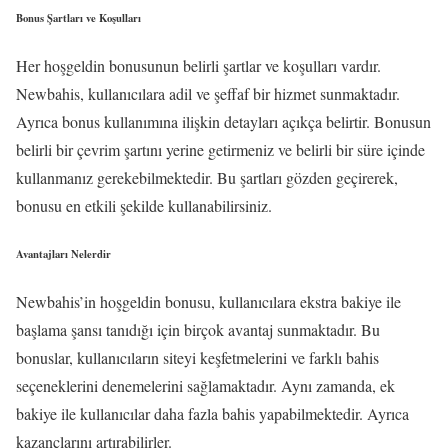
Bonus Şartları ve Koşulları
Her hoşgeldin bonusunun belirli şartlar ve koşulları vardır.
Newbahis, kullanıcılara adil ve şeffaf bir hizmet sunmaktadır.
Ayrıca bonus kullanımına ilişkin detayları açıkça belirtir. Bonusun
belirli bir çevrim şartını yerine getirmeniz ve belirli bir süre içinde
kullanmanız gerekebilmektedir. Bu şartları gözden geçirerek,
bonusu en etkili şekilde kullanabilirsiniz.
Avantajları Nelerdir
Newbahis’in hoşgeldin bonusu, kullanıcılara ekstra bakiye ile
başlama şansı tanıdığı için birçok avantaj sunmaktadır. Bu
bonuslar, kullanıcıların siteyi keşfetmelerini ve farklı bahis
seçeneklerini denemelerini sağlamaktadır. Aynı zamanda, ek
bakiye ile kullanıcılar daha fazla bahis yapabilmektedir. Ayrıca
kazançlarını artırabilirler.