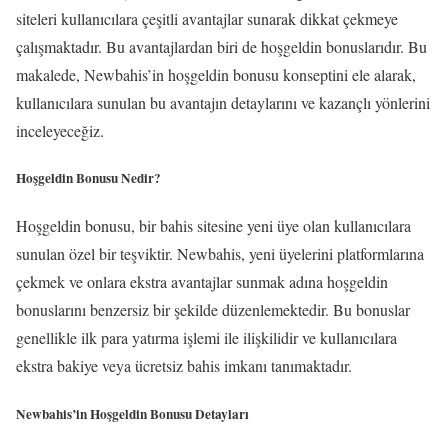
siteleri kullanıcılara çeşitli avantajlar sunarak dikkat çekmeye
çalışmaktadır. Bu avantajlardan biri de hoşgeldin bonuslarıdır. Bu
makalede, Newbahis’in hoşgeldin bonusu konseptini ele alarak,
kullanıcılara sunulan bu avantajın detaylarını ve kazançlı yönlerini
inceleyeceğiz.
Hoşgeldin Bonusu Nedir?
Hoşgeldin bonusu, bir bahis sitesine yeni üye olan kullanıcılara
sunulan özel bir teşviktir. Newbahis, yeni üyelerini platformlarına
çekmek ve onlara ekstra avantajlar sunmak adına hoşgeldin
bonuslarını benzersiz bir şekilde düzenlemektedir. Bu bonuslar
genellikle ilk para yatırma işlemi ile ilişkilidir ve kullanıcılara
ekstra bakiye veya ücretsiz bahis imkanı tanımaktadır.
Newbahis’in Hoşgeldin Bonusu Detayları