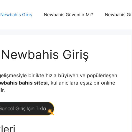
Newbahis Giriş
Newbahis Güvenilir Mi?
Newbahis Gi
Newbahis Giriş
elişmesiyle birlikte hızla büyüyen ve popülerleşen
wbahis bahis sitesi
, kullanıcılara eşsiz bir online
ir.
eri