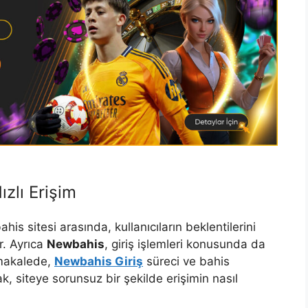
zlı Erişim
is sitesi arasında, kullanıcıların beklentilerini
r. Ayrıca
Newbahis
, giriş işlemleri konusunda da
 makalede,
Newbahis Giriş
süreci ve bahis
k, siteye sorunsuz bir şekilde erişimin nasıl