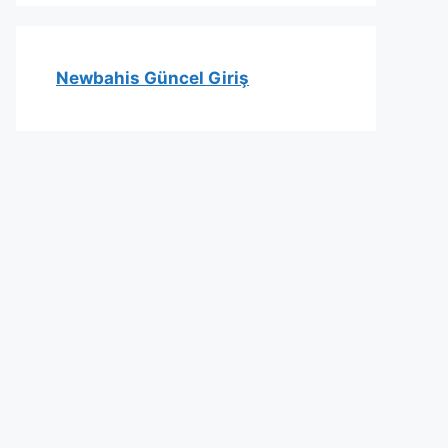
Newbahis Güncel Giriş