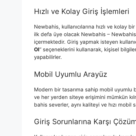
Hızlı ve Kolay Giriş İşlemleri
Newbahis, kullanıcılarına hızlı ve kolay bi
ilk defa üye olacak Newbahis – Newbahis Gi
içermektedir. Giriş yapmak isteyen kullanı
Ol
” seçeneklerini kullanarak, kişisel bilgile
yapabilirler.
Mobil Uyumlu Arayüz
Modern bir tasarıma sahip mobil uyumlu bir
ve her yerden siteye erişimini mümkün kıl
bahis severler, aynı kaliteyi ve hızı mobil
Giriş Sorunlarına Karşı Çözüm