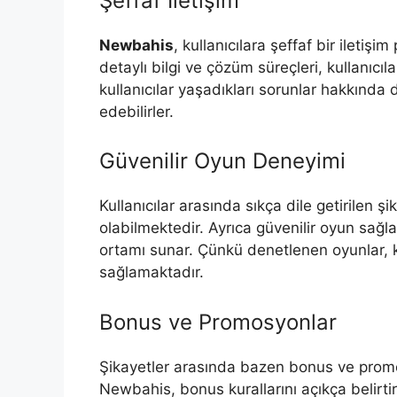
Şeffaf İletişim
Newbahis
, kullanıcılara şeffaf bir iletişi
detaylı bilgi ve çözüm süreçleri, kullanıcıl
kullanıcılar yaşadıkları sorunlar hakkında d
edebilirler.
Güvenilir Oyun Deneyimi
Kullanıcılar arasında sıkça dile getirilen şi
olabilmektedir. Ayrıca güvenilir oyun sağlayı
ortamı sunar. Çünkü denetlenen oyunlar, ku
sağlamaktadır.
Bonus ve Promosyonlar
Şikayetler arasında bazen bonus ve promosyo
Newbahis, bonus kurallarını açıkça belirtir 