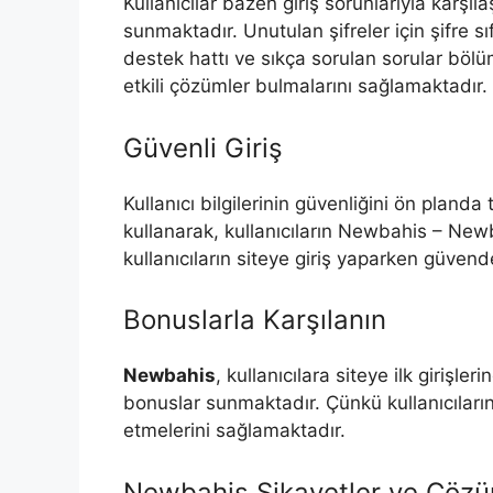
Kullanıcılar bazen giriş sorunlarıyla karşılaş
sunmaktadır. Unutulan şifreler için şifre sı
destek hattı ve sıkça sorulan sorular bölümü
etkili çözümler bulmalarını sağlamaktadır.
Güvenli Giriş
Kullanıcı bilgilerinin güvenliğini ön planda
kullanarak, kullanıcıların Newbahis – Newba
kullanıcıların siteye giriş yaparken güven
Bonuslarla Karşılanın
Newbahis
, kullanıcılara siteye ilk girişler
bonuslar sunmaktadır. Çünkü kullanıcıların 
etmelerini sağlamaktadır.
Newbahis Şikayetler ve Çözüm