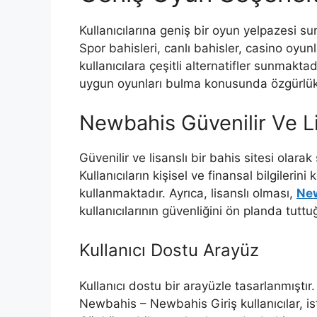
Kullanıcılarına geniş bir oyun yelpazesi s
Spor bahisleri, canlı bahisler, casino oyun
kullanıcılara çeşitli alternatifler sunmaktad
uygun oyunları bulma konusunda özgürlük
Newbahis Güvenilir Ve L
Güvenilir ve lisanslı bir bahis sitesi olar
Kullanıcıların kişisel ve finansal bilgileri
kullanmaktadır. Ayrıca, lisanslı olması,
Ne
kullanıcılarının güvenliğini ön planda tut
Kullanıcı Dostu Arayüz
Kullanıcı dostu bir arayüzle tasarlanmıştır
Newbahis – Newbahis Giriş kullanıcılar, ist