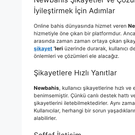
İyileştirmek İçin Adımlar
Online bahis dünyasında hizmet veren
Ne
hizmetiyle öne çıkan bir platformdur. Ancak
arasında zaman zaman ortaya çıkan şikaye
şikayet
‘leri
üzerinde durarak, kullanıcı d
önlemleri ve çözümleri ele alacağız.
Şikayetlere Hızlı Yanıtlar
Newbahis
, kullanıcı şikayetlerine hızlı ve 
benimsemiştir. Çünkü canlı destek hattı ve e
şikayetlerini iletebilmektedirler. Aynı za
Kullanıcılar, herhangi bir sorun yaşadıkla
alabilirler.