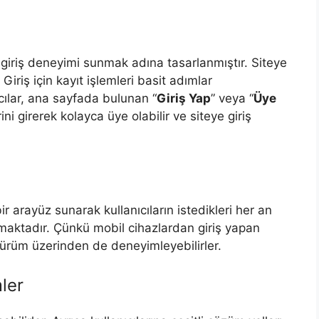
r giriş deneyimi sunmak adına tasarlanmıştır. Siteye
riş için kayıt işlemleri basit adımlar
cılar, ana sayfada bulunan “
Giriş Yap
” veya “
Üye
rini girerek kolayca üye olabilir ve siteye giriş
 arayüz sunarak kullanıcıların istedikleri her an
maktadır. Çünkü mobil cihazlardan giriş yapan
 sürüm üzerinden de deneyimleyebilirler.
ler