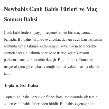
Newbahis Canlı Bahis Türleri ve Maç
Sonucu Bahsi
Canlı bahislerde en yaygın seçeneklerden biri maç sonucu
bahsidir. Bu bahis türünde oyuncular, devam eden karşılaşmanın
sonunda hangi takımın kazanacağını veya maçın beraberlikle
sonuçlanacağını tahmin eder. Maç ilerledikçe takımların
performansına göre oranlar değişir. Bu durum, kullanıcıların
maçın akışına göre daha avantajlı oranlar yakalamasına olanak
tanır.
Toplam Gol Bahsi
Toplam gol bahsi, özellikle futbol karşılaşmalarında sık tercih
edilen canlı bahis türlerinden biridir. Bu bahis seçeneğinde