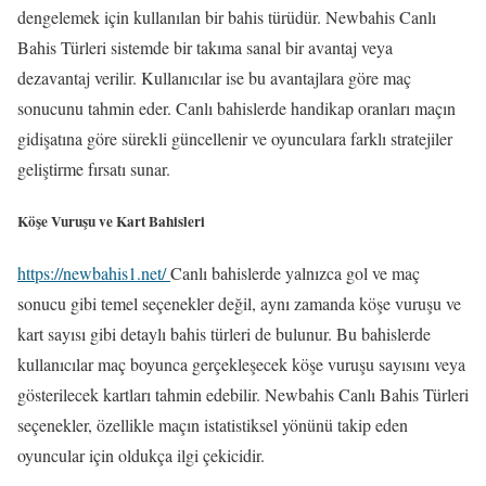
dengelemek için kullanılan bir bahis türüdür. Newbahis Canlı
Bahis Türleri sistemde bir takıma sanal bir avantaj veya
dezavantaj verilir. Kullanıcılar ise bu avantajlara göre maç
sonucunu tahmin eder. Canlı bahislerde handikap oranları maçın
gidişatına göre sürekli güncellenir ve oyunculara farklı stratejiler
geliştirme fırsatı sunar.
Köşe Vuruşu ve Kart Bahisleri
https://newbahis1.net/
Canlı bahislerde yalnızca gol ve maç
sonucu gibi temel seçenekler değil, aynı zamanda köşe vuruşu ve
kart sayısı gibi detaylı bahis türleri de bulunur. Bu bahislerde
kullanıcılar maç boyunca gerçekleşecek köşe vuruşu sayısını veya
gösterilecek kartları tahmin edebilir. Newbahis Canlı Bahis Türleri
seçenekler, özellikle maçın istatistiksel yönünü takip eden
oyuncular için oldukça ilgi çekicidir.