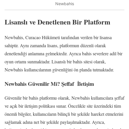
Newbahis
Lisanslı ve Denetlenen Bir Platform
Newbahis, Curacao Hükümeti tarafından verilen bir lisansa
sahiptir. Aynı zamanda lisans, platformun düzenli olarak
denetlendiği anlamına gelmektedir. Ayrıca bahis severlere adil bir
oyun ortamı sunmaktadır. Lisanslı bir bahis sitesi olarak,
Newbahis kullanıcılarının güvenliğini ön planda tutmaktadır.
Newbahis Güvenilir Mi? Şeffaf İletişim
Güvenilir bir bahis platformu olarak, Newbahis kullanıcılara şeffaf
ve açık bir iletişim politikası sunar. Öncelikle site üzerindeki tüm
önemli bilgiler, kullanıcıların bilinçli bir şekilde hareket etmelerini
sağlamak adına net bir şekilde paylaşılmaktadır. Ayrıca,