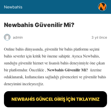
Newbahis
Newbahis Güvenilir Mi?
admin
3 yıl önce
Online bahis dünyasında, güvenilir bir bahis platformu seçimi
bahis severler için kritik bir öneme sahiptir. Ayrıca Newbahis,
sunduğu güvenilir hizmet ve lisanslı bahis deneyimiyle öne çıkan
Newbahis Güvenilir Mi?
bir platformdur. Öncelikle ,
üzerine
odaklanarak, kullanıcılara sağladığı güvenceleri ve güvenilir bahis
deneyimini inceleyeceğiz.