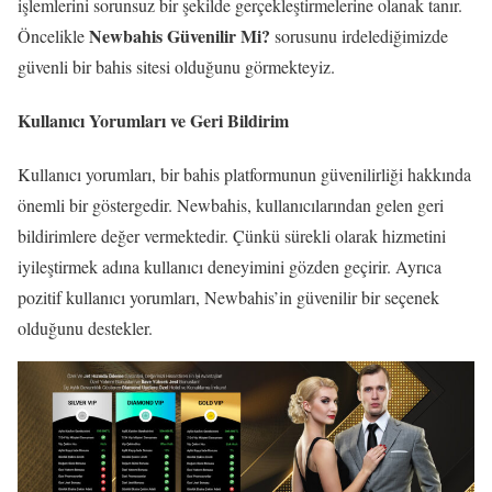
işlemlerini sorunsuz bir şekilde gerçekleştirmelerine olanak tanır.
Newbahis Güvenilir Mi?
Öncelikle
sorusunu irdelediğimizde
güvenli bir bahis sitesi olduğunu görmekteyiz.
Kullanıcı Yorumları ve Geri Bildirim
Kullanıcı yorumları, bir bahis platformunun güvenilirliği hakkında
önemli bir göstergedir. Newbahis, kullanıcılarından gelen geri
bildirimlere değer vermektedir. Çünkü sürekli olarak hizmetini
iyileştirmek adına kullanıcı deneyimini gözden geçirir. Ayrıca
pozitif kullanıcı yorumları, Newbahis’in güvenilir bir seçenek
olduğunu destekler.