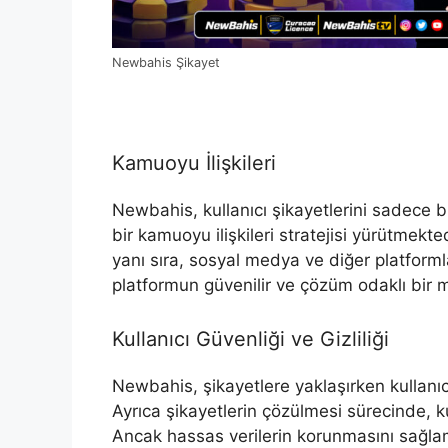
Newbahis Şikayet
Kamuoyu İlişkileri
Newbahis, kullanıcı şikayetlerini sadece 
bir kamuoyu ilişkileri stratejisi yürütmekt
yanı sıra, sosyal medya ve diğer platformla
platformun güvenilir ve çözüm odaklı bir 
Kullanıcı Güvenliği ve Gizliliği
Newbahis, şikayetlere yaklaşırken kullanıcı
Ayrıca şikayetlerin çözülmesi sürecinde, kul
Ancak hassas verilerin korunmasını sağlam