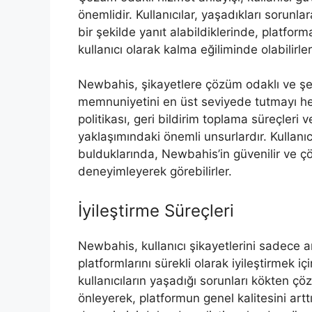
önemlidir. Kullanıcılar, yaşadıkları sorunla
bir şekilde yanıt alabildiklerinde, platfor
kullanıcı olarak kalma eğiliminde olabilirler
Newbahis, şikayetlere çözüm odaklı ve şeffa
memnuniyetini en üst seviyede tutmayı hede
politikası, geri bildirim toplama süreçleri
yaklaşımındaki önemli unsurlardır. Kullanıcı
bulduklarında, Newbahis’in güvenilir ve ç
deneyimleyerek görebilirler.
İyileştirme Süreçleri
Newbahis, kullanıcı şikayetlerini sadece 
platformlarını sürekli olarak iyileştirmek i
kullanıcıların yaşadığı sorunları kökten ç
önleyerek, platformun genel kalitesini arttı