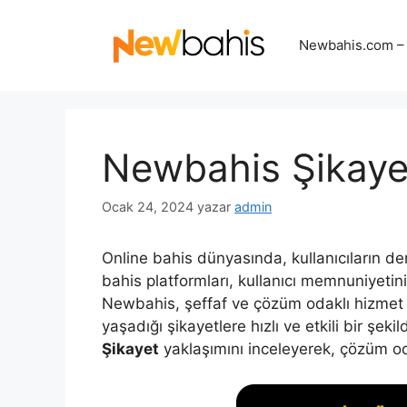
İçeriğe
atla
Newbahis.com – 
Newbahis Şikaye
Ocak 24, 2024
yazar
admin
Online bahis dünyasında, kullanıcıların den
bahis platformları, kullanıcı memnuniyetin
Newbahis, şeffaf ve çözüm odaklı hizmet an
yaşadığı şikayetlere hızlı ve etkili bir ş
Şikayet
yaklaşımını inceleyerek, çözüm od