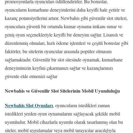
promosyonlarla oyuncuları ödüllendirirler. Bu bonuslar,
oyuncuların kumarhane deneyimlerini daha keyifli hale getirir ve
kazanç potansiyellerini artırır. Newbahis gibi güvenilir slot siteleri,
oyunculara güvenli bir ortamda kumar oynama imkanı sunar ve
geniş oyun seçenekleriyle keyifli bir deneyim sağlar. Lisanslı ve
düzenlenmiş olmaları, hızlı ödeme işlemleri ve çeşitli bonuslar gibi
faktörler, bu sitelerin oyuncular arasında popüler olmasını
sağlamaktadır. Güvenilir bir slot sitesinde oynamak, kumarhane
deneyiminizin keyfini çıkarmanızı sağlar ve kazançlarınızı
güvenle elde etmenizi sağlar
Newbahis ve Güvenilir Slot Sitelerinin Mobil Uyumluluğu
Newbahis Slot Oyunları
, oyuncuların istedikleri zaman
istedikleri yerden oyun oynamalarını sağlayacak şekilde mobil
uyumludur. Mobil cihazlarla uyumlu olarak tasarlanmış olan bu
siteler, mobil uygulamalar veya mobil tarayıcılar aracılığıyla