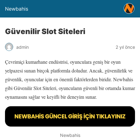
Newbahis
Güvenilir Slot Siteleri
admin
2 yıl önce
Çevrimiçi kumarhane endüstrisi, oyunculara geniş bir oyun
yelpazesi sunan birçok platformla doludur. Ancak, güvenilirlik ve
güvenlik, oyuncular için en önemli faktörlerden biridir. Newbahis
gibi Güvenilir Slot Siteleri, oyuncuların güvenli bir ortamda kumar
oynamasını sağlar ve keyifli bir deneyim sunar.
Newbahis