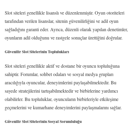
Slot siteleri genellikle lisanslı ve düzenlenmiştir. Oyun otoriteleri
tarafından verilen lisanslar, sitenin güvenilirliğini ve adil oyun
sağladığını garanti eder. Ayrıca, düzenli olarak yapılan denetimler,
oyunların adil olduğunu ve rastgele sonuçlar ürettiğini doğrular.
Güvenilir Slot Sitelerinin Toplulukları
Slot siteleri genellikle aktif ve dostane bir oyuncu topluluğuna
sahiptir. Forumlar, sohbet odaları ve sosyal medya grupları
aracılığıyla oyuncular, deneyimlerini paylaşabilmektedir. Bu
sayede stratejilerini tartışabilmektedir ve birbirlerine yardımcı
olabilirler. Bu topluluklar, oyuncuların birbirleriyle etkileşime
geçmelerini ve kumarhane deneyimlerini paylaşmalarını sağlar.
Güvenilir Slot Sitelerinin Sosyal Sorumluluğu