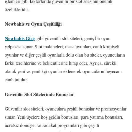
işlemleri gibi faktörler de güvenilir bir slot sitesinin önemli
özellikleridir.
Newbahis ve Oyun Çeşitliliği
Newbahis Giriş
gibi güvenilir slot siteleri, geniş bir oyun
yelpazesi sunar. Slot makineleri, masa oyunları, canlı krupiyeli
oyunlar ve diğer çeşitli oyunlarla dolu olan bu siteler, oyuncuların
farklı tercihlerine ve beklentilerine hitap eder. Ayrıca, sürekli
olarak yeni ve yenilikçi oyunlar eklenerek oyuncuların heyecanı
canlı tutulur.
Güvenilir Slot Sitelerinde Bonuslar
Güvenilir slot siteleri, oyunculara çeşitli bonuslar ve promosyonlar
sunar. Yeni üyelere hoş geldin bonusları, para yatırma bonusları,
ücretsiz dönüşler ve sadakat programları gibi çeşitli