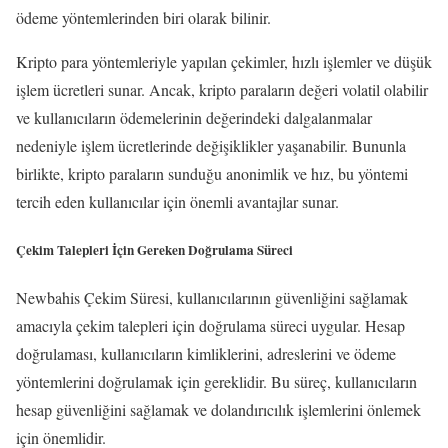
ödeme yöntemlerinden biri olarak bilinir.
Kripto para yöntemleriyle yapılan çekimler, hızlı işlemler ve düşük
işlem ücretleri sunar. Ancak, kripto paraların değeri volatil olabilir
ve kullanıcıların ödemelerinin değerindeki dalgalanmalar
nedeniyle işlem ücretlerinde değişiklikler yaşanabilir. Bununla
birlikte, kripto paraların sunduğu anonimlik ve hız, bu yöntemi
tercih eden kullanıcılar için önemli avantajlar sunar.
Çekim Talepleri İçin Gereken Doğrulama Süreci
Newbahis Çekim Süresi, kullanıcılarının güvenliğini sağlamak
amacıyla çekim talepleri için doğrulama süreci uygular. Hesap
doğrulaması, kullanıcıların kimliklerini, adreslerini ve ödeme
yöntemlerini doğrulamak için gereklidir. Bu süreç, kullanıcıların
hesap güvenliğini sağlamak ve dolandırıcılık işlemlerini önlemek
için önemlidir.