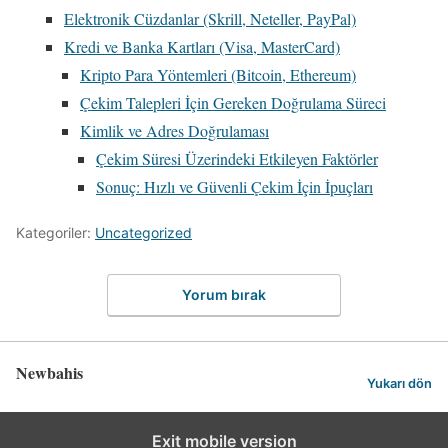
Elektronik Cüzdanlar (Skrill, Neteller, PayPal)
Kredi ve Banka Kartları (Visa, MasterCard)
Kripto Para Yöntemleri (Bitcoin, Ethereum)
Çekim Talepleri İçin Gereken Doğrulama Süreci
Kimlik ve Adres Doğrulaması
Çekim Süresi Üzerindeki Etkileyen Faktörler
Sonuç: Hızlı ve Güvenli Çekim İçin İpuçları
Kategoriler:
Uncategorized
Yorum bırak
Newbahis
Yukarı dön
Exit mobile version