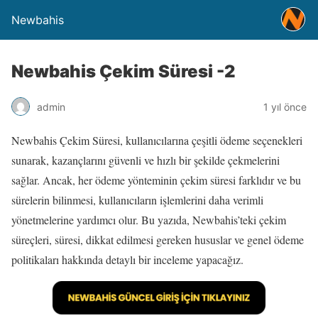
Newbahis
Newbahis Çekim Süresi -2
admin
1 yıl önce
Newbahis Çekim Süresi, kullanıcılarına çeşitli ödeme seçenekleri
sunarak, kazançlarını güvenli ve hızlı bir şekilde çekmelerini
sağlar. Ancak, her ödeme yönteminin çekim süresi farklıdır ve bu
sürelerin bilinmesi, kullanıcıların işlemlerini daha verimli
yönetmelerine yardımcı olur. Bu yazıda, Newbahis’teki çekim
süreçleri, süresi, dikkat edilmesi gereken hususlar ve genel ödeme
politikaları hakkında detaylı bir inceleme yapacağız.