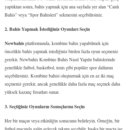
yaptıktan sonra, bahis yapmak için ana sayfada yer alan “Canlı
Bahis” veya “Spor Bahisleri” sekmesini seçebilirsiniz.
2.
Bahis Yapmak İstediğiniz Oyunları Seçin
Newbahis
platformunda, kombine bahis yapabilmek için
öncelikle bahis yapmak istediğiniz birden fazla oyun seçmeniz
gerekir. Newbahis Kombine Bahis Nasıl Yapılır bahislerinde
genellikle futbol, basketbol, tenis gibi popüler spor dallarını
seçebilirsiniz. Kombine bahisi oluşturmak için en az iki maç
seçmeniz gerekir, ancak genellikle daha fazla maç seçmek daha
yüksek kazanç fırsatları sunar.
3.
Seçtiğiniz Oyunların Sonuçlarını Seçin
Her bir maçın veya etkinliğin sonucunu belirleyin. Örneğin, bir
futbol maçında galip gelecek takımı seçebilir, başka bir maçta ise