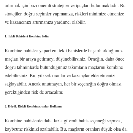
artırmak için bazı önemli stratejiler ve ipuçları bulunmaktadır. Bu
stratejiler, doğru seçimler yapmanıza, riskleri minimize etmenize
ve kazancınızı artırmanıza yardımcı olabilir.
1.
Tekli Bahisleri Kombine Edin
Kombine bahisler yaparken, tekli bahislerde başarılı olduğunuz
maçları bir araya getirmeyi düşünebilirsiniz. Örneğin, daha önce
doğru tahminlerde bulunduğunuz takımların maçlarını kombine
edebilirsiniz. Bu, yüksek oranlar ve kazançlar elde etmenizi
sağlayabilir. Ancak unutmayın, her bir seçeneğin doğru olması
gerektiğinden risk de artacaktır.
2.
Düşük Riskli Kombinasyonlar Kullanın
Kombine bahislerde daha fazla güvenli bahis seçeneği seçmek,
kaybetme riskinizi azaltabilir. Bu, maçların oranları düşük olsa da,