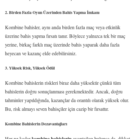
2.
Birden Fazla Oyun Üzerinden Bahis Yapma İmkanı
Kombine bahisler, aynı anda birden fazla maç veya etkinlik
üzerine bahis yapma fırsatı tanır. Böylece yalnızca tek bir maç
yerine, birkaç farklı maç üzerinde bahis yaparak daha fazla
heyecan ve kazanç elde edebilirsiniz.
3.
Yüksek Risk, Yüksek Ödül
Kombine bahislerin riskleri biraz daha yüksektir çünkü tüm
bahislerin doğru sonuçlanması gerekmektedir. Ancak, doğru
tahminler yapıldığında, kazançlar da orantılı olarak yüksek olur.
Bu, risk almayı seven bahisçiler için cazip bir fırsattır.
Kombine Bahislerin Dezavantajları
kombine bahislerin
Her ne kadar
avantajları bulunsa da, dikkat