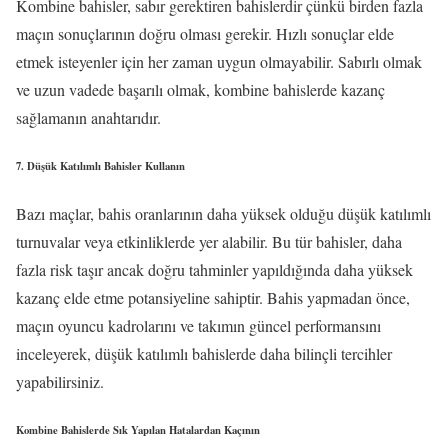
Kombine bahisler, sabır gerektiren bahislerdir çünkü birden fazla
maçın sonuçlarının doğru olması gerekir. Hızlı sonuçlar elde
etmek isteyenler için her zaman uygun olmayabilir. Sabırlı olmak
ve uzun vadede başarılı olmak, kombine bahislerde kazanç
sağlamanın anahtarıdır.
7.
Düşük Katılımlı Bahisler Kullanın
Bazı maçlar, bahis oranlarının daha yüksek olduğu düşük katılımlı
turnuvalar veya etkinliklerde yer alabilir. Bu tür bahisler, daha
fazla risk taşır ancak doğru tahminler yapıldığında daha yüksek
kazanç elde etme potansiyeline sahiptir. Bahis yapmadan önce,
maçın oyuncu kadrolarını ve takımın güncel performansını
inceleyerek, düşük katılımlı bahislerde daha bilinçli tercihler
yapabilirsiniz.
Kombine Bahislerde Sık Yapılan Hatalardan Kaçının