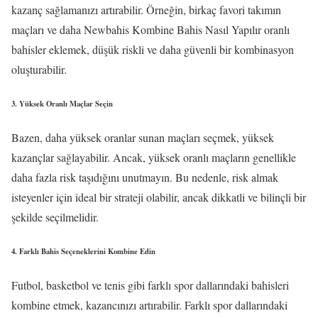
kazanç sağlamanızı artırabilir. Örneğin, birkaç favori takımın
maçları ve daha Newbahis Kombine Bahis Nasıl Yapılır oranlı
bahisler eklemek, düşük riskli ve daha güvenli bir kombinasyon
oluşturabilir.
3.
Yüksek Oranlı Maçlar Seçin
Bazen, daha yüksek oranlar sunan maçları seçmek, yüksek
kazançlar sağlayabilir. Ancak, yüksek oranlı maçların genellikle
daha fazla risk taşıdığını unutmayın. Bu nedenle, risk almak
isteyenler için ideal bir strateji olabilir, ancak dikkatli ve bilinçli bir
şekilde seçilmelidir.
4.
Farklı Bahis Seçeneklerini Kombine Edin
Futbol, basketbol ve tenis gibi farklı spor dallarındaki bahisleri
kombine etmek, kazancınızı artırabilir. Farklı spor dallarındaki