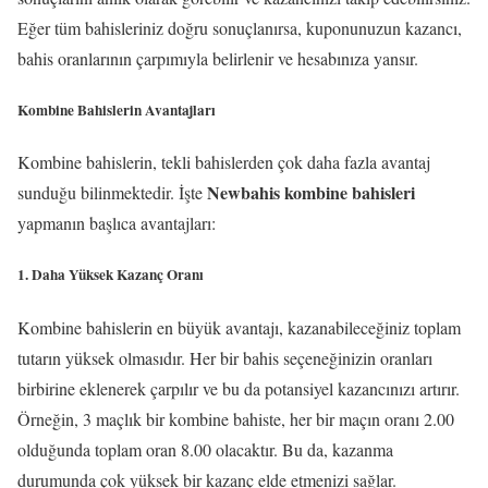
Eğer tüm bahisleriniz doğru sonuçlanırsa, kuponunuzun kazancı,
bahis oranlarının çarpımıyla belirlenir ve hesabınıza yansır.
Kombine Bahislerin Avantajları
Kombine bahislerin, tekli bahislerden çok daha fazla avantaj
Newbahis kombine bahisleri
sunduğu bilinmektedir. İşte
yapmanın başlıca avantajları:
1.
Daha Yüksek Kazanç Oranı
Kombine bahislerin en büyük avantajı, kazanabileceğiniz toplam
tutarın yüksek olmasıdır. Her bir bahis seçeneğinizin oranları
birbirine eklenerek çarpılır ve bu da potansiyel kazancınızı artırır.
Örneğin, 3 maçlık bir kombine bahiste, her bir maçın oranı 2.00
olduğunda toplam oran 8.00 olacaktır. Bu da, kazanma
durumunda çok yüksek bir kazanç elde etmenizi sağlar.