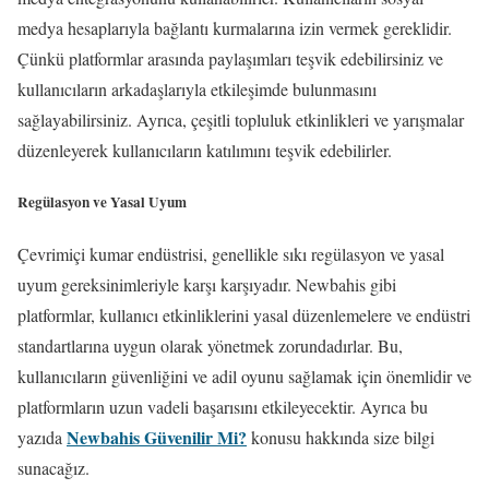
medya hesaplarıyla bağlantı kurmalarına izin vermek gereklidir.
Çünkü platformlar arasında paylaşımları teşvik edebilirsiniz ve
kullanıcıların arkadaşlarıyla etkileşimde bulunmasını
sağlayabilirsiniz. Ayrıca, çeşitli topluluk etkinlikleri ve yarışmalar
düzenleyerek kullanıcıların katılımını teşvik edebilirler.
Regülasyon ve Yasal Uyum
Çevrimiçi kumar endüstrisi, genellikle sıkı regülasyon ve yasal
uyum gereksinimleriyle karşı karşıyadır. Newbahis gibi
platformlar, kullanıcı etkinliklerini yasal düzenlemelere ve endüstri
standartlarına uygun olarak yönetmek zorundadırlar. Bu,
kullanıcıların güvenliğini ve adil oyunu sağlamak için önemlidir ve
platformların uzun vadeli başarısını etkileyecektir. Ayrıca bu
Newbahis Güvenilir Mi?
yazıda
konusu hakkında size bilgi
sunacağız.