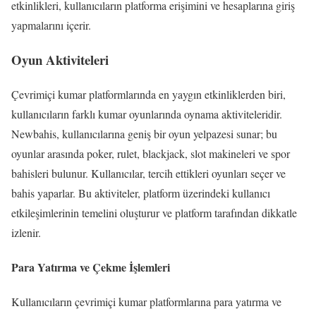
etkinlikleri, kullanıcıların platforma erişimini ve hesaplarına giriş
yapmalarını içerir.
Oyun Aktiviteleri
Çevrimiçi kumar platformlarında en yaygın etkinliklerden biri,
kullanıcıların farklı kumar oyunlarında oynama aktiviteleridir.
Newbahis, kullanıcılarına geniş bir oyun yelpazesi sunar; bu
oyunlar arasında poker, rulet, blackjack, slot makineleri ve spor
bahisleri bulunur. Kullanıcılar, tercih ettikleri oyunları seçer ve
bahis yaparlar. Bu aktiviteler, platform üzerindeki kullanıcı
etkileşimlerinin temelini oluşturur ve platform tarafından dikkatle
izlenir.
Para Yatırma ve Çekme İşlemleri
Kullanıcıların çevrimiçi kumar platformlarına para yatırma ve