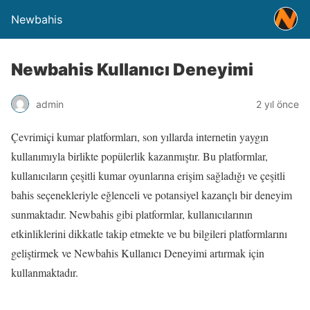
Newbahis
Newbahis Kullanıcı Deneyimi
admin
2 yıl önce
Çevrimiçi kumar platformları, son yıllarda internetin yaygın
kullanımıyla birlikte popülerlik kazanmıştır. Bu platformlar,
kullanıcıların çeşitli kumar oyunlarına erişim sağladığı ve çeşitli
bahis seçenekleriyle eğlenceli ve potansiyel kazançlı bir deneyim
sunmaktadır. Newbahis gibi platformlar, kullanıcılarının
etkinliklerini dikkatle takip etmekte ve bu bilgileri platformlarını
geliştirmek ve Newbahis Kullanıcı Deneyimi artırmak için
kullanmaktadır.