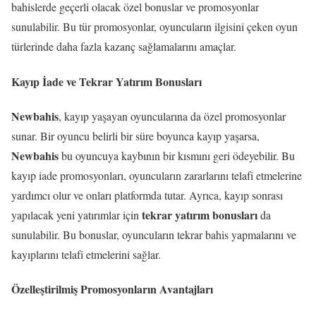
bahislerde geçerli olacak özel bonuslar ve promosyonlar
sunulabilir. Bu tür promosyonlar, oyuncuların ilgisini çeken oyun
türlerinde daha fazla kazanç sağlamalarını amaçlar.
Kayıp İade ve Tekrar Yatırım Bonusları
Newbahis
, kayıp yaşayan oyuncularına da özel promosyonlar
sunar. Bir oyuncu belirli bir süre boyunca kayıp yaşarsa,
Newbahis
bu oyuncuya kaybının bir kısmını geri ödeyebilir. Bu
kayıp iade promosyonları, oyuncuların zararlarını telafi etmelerine
yardımcı olur ve onları platformda tutar. Ayrıca, kayıp sonrası
tekrar yatırım bonusları
yapılacak yeni yatırımlar için
da
sunulabilir. Bu bonuslar, oyuncuların tekrar bahis yapmalarını ve
kayıplarını telafi etmelerini sağlar.
Özelleştirilmiş Promosyonların Avantajları