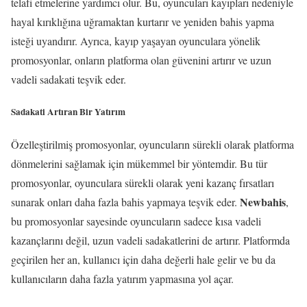
telafi etmelerine yardımcı olur. Bu, oyuncuları kayıpları nedeniyle
hayal kırıklığına uğramaktan kurtarır ve yeniden bahis yapma
isteği uyandırır. Ayrıca, kayıp yaşayan oyunculara yönelik
promosyonlar, onların platforma olan güvenini artırır ve uzun
vadeli sadakati teşvik eder.
Sadakati Artıran Bir Yatırım
Özelleştirilmiş promosyonlar, oyuncuların sürekli olarak platforma
dönmelerini sağlamak için mükemmel bir yöntemdir. Bu tür
promosyonlar, oyunculara sürekli olarak yeni kazanç fırsatları
Newbahis
sunarak onları daha fazla bahis yapmaya teşvik eder.
,
bu promosyonlar sayesinde oyuncuların sadece kısa vadeli
kazançlarını değil, uzun vadeli sadakatlerini de artırır. Platformda
geçirilen her an, kullanıcı için daha değerli hale gelir ve bu da
kullanıcıların daha fazla yatırım yapmasına yol açar.