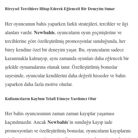
Bireysel Tercihlere Hitap Ederek Eğlenceli Bir Deneyim Sunar
Her oyuncunun bahis yaparken farklı stratejileri, tercihler ve ilgi
Newbahis
alanları vardır.
, oyuncuların oyun geçmişlerine ve
tercihlerine göre özelleştirilmiş promosyonlar sunduğunda, her
birey kendine özel bir deneyim yaşar. Bu, oyuncuların sadece
kazanmakla kalmayıp, aynı zamanda oyunları daha eğlenceli bir
şekilde oynamalarına olanak tanır. Özelleştirilmiş bonuslar
sayesinde, oyuncular kendilerini daha değerli hisseder ve bahis
yaparken daha fazla motive olurlar.
Kullanıcıların Kaybını Telafi Etmeye Yardımcı Olur
Her bahis oyuncusunun zaman zaman kayıplar yaşaması
Newbahis
kaçınılmazdır. Ancak
’in sunduğu kayıp iade
promosyonları ve özelleştirilmiş bonuslar, oyuncuların kayıplarını