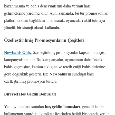
kazanmasına ve bahis deneyimlerini daha verimli hale
getirmelerine yardımcı olur. Aynı zamanda, bu tür promosyonlar,
platformla olan bağlılıklarını artırarak, oyuncuları aktif tutmaya
yönelik bir strateji olarak kullanılır.
Özelleştirilmiş Promosyonların Çeşitleri
Newbahis Giriş
, özelleştirilmiş promosyonlar kapsamında çeşitli
kampanyalar sunar. Bu kampanyalar, oyuncunun daha önceki
bahis geçmişine, katılım sıklığına ve tercih ettiği bahis türlerine
Newbahis
göre değişiklik gösterir. İşte
’in sunduğu bazı
özelleştirilmiş promosyon türleri:
Bireysel Hoş Geldin Bonusları
hoş geldin bonusları
Yeni oyunculara sunulan
, genellikle her
kullanıcının yatırdığı ilk miktar üzerinden belirli bir oranda verilir.