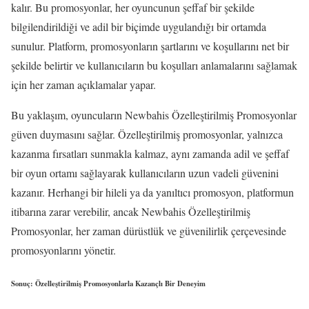
kalır. Bu promosyonlar, her oyuncunun şeffaf bir şekilde
bilgilendirildiği ve adil bir biçimde uygulandığı bir ortamda
sunulur. Platform, promosyonların şartlarını ve koşullarını net bir
şekilde belirtir ve kullanıcıların bu koşulları anlamalarını sağlamak
için her zaman açıklamalar yapar.
Bu yaklaşım, oyuncuların Newbahis Özelleştirilmiş Promosyonlar
güven duymasını sağlar. Özelleştirilmiş promosyonlar, yalnızca
kazanma fırsatları sunmakla kalmaz, aynı zamanda adil ve şeffaf
bir oyun ortamı sağlayarak kullanıcıların uzun vadeli güvenini
kazanır. Herhangi bir hileli ya da yanıltıcı promosyon, platformun
itibarına zarar verebilir, ancak Newbahis Özelleştirilmiş
Promosyonlar, her zaman dürüstlük ve güvenilirlik çerçevesinde
promosyonlarını yönetir.
Sonuç: Özelleştirilmiş Promosyonlarla Kazançlı Bir Deneyim