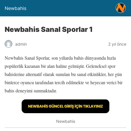
Newbahis
Newbahis Sanal Sporlar 1
admin
2 yıl önce
Newbahis Sanal Sporlar, son yıllarda bahis dünyasında hızla
popülerlik kazanan bir alan haline gelmiştir. Geleneksel spor
bahislerine alternatif olarak sunulan bu sanal etkinlikler, her gün
binlerce oyuncu tarafından tercih edilmekte ve heyecan verici bir
bahis deneyimi sunmaktadır.
Newbahis