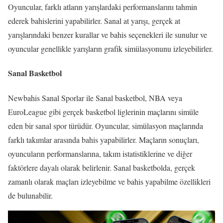
Oyuncular, farklı atların yarışlardaki performanslarını tahmin
ederek bahislerini yapabilirler. Sanal at yarışı, gerçek at
yarışlarındaki benzer kurallar ve bahis seçenekleri ile sunulur ve
oyuncular genellikle yarışların grafik simülasyonunu izleyebilirler.
Sanal Basketbol
Newbahis Sanal Sporlar ile Sanal basketbol, NBA veya
EuroLeague gibi gerçek basketbol liglerinin maçlarını simüle
eden bir sanal spor türüdür. Oyuncular, simülasyon maçlarında
farklı takımlar arasında bahis yapabilirler. Maçların sonuçları,
oyuncuların performanslarına, takım istatistiklerine ve diğer
faktörlere dayalı olarak belirlenir. Sanal basketbolda, gerçek
zamanlı olarak maçları izleyebilme ve bahis yapabilme özellikleri
de bulunabilir.