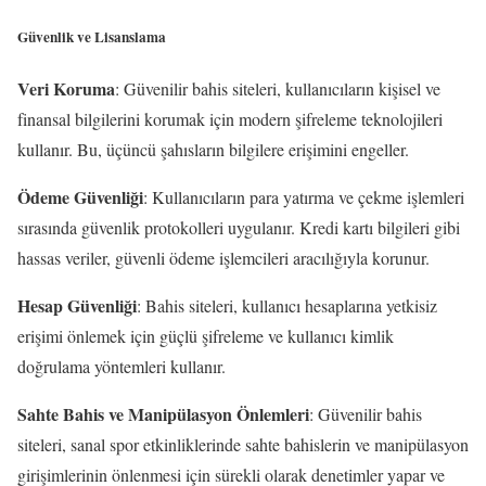
Güvenlik ve Lisanslama
Veri Koruma
: Güvenilir bahis siteleri, kullanıcıların kişisel ve
finansal bilgilerini korumak için modern şifreleme teknolojileri
kullanır. Bu, üçüncü şahısların bilgilere erişimini engeller.
Ödeme Güvenliği
: Kullanıcıların para yatırma ve çekme işlemleri
sırasında güvenlik protokolleri uygulanır. Kredi kartı bilgileri gibi
hassas veriler, güvenli ödeme işlemcileri aracılığıyla korunur.
Hesap Güvenliği
: Bahis siteleri, kullanıcı hesaplarına yetkisiz
erişimi önlemek için güçlü şifreleme ve kullanıcı kimlik
doğrulama yöntemleri kullanır.
Sahte Bahis ve Manipülasyon Önlemleri
: Güvenilir bahis
siteleri, sanal spor etkinliklerinde sahte bahislerin ve manipülasyon
girişimlerinin önlenmesi için sürekli olarak denetimler yapar ve