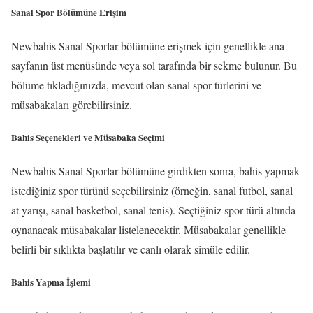
Sanal Spor Bölümüne Erişim
Newbahis Sanal Sporlar bölümüne erişmek için genellikle ana
sayfanın üst menüsünde veya sol tarafında bir sekme bulunur. Bu
bölüme tıkladığınızda, mevcut olan sanal spor türlerini ve
müsabakaları görebilirsiniz.
Bahis Seçenekleri ve Müsabaka Seçimi
Newbahis Sanal Sporlar bölümüne girdikten sonra, bahis yapmak
istediğiniz spor türünü seçebilirsiniz (örneğin, sanal futbol, sanal
at yarışı, sanal basketbol, sanal tenis). Seçtiğiniz spor türü altında
oynanacak müsabakalar listelenecektir. Müsabakalar genellikle
belirli bir sıklıkta başlatılır ve canlı olarak simüle edilir.
Bahis Yapma İşlemi