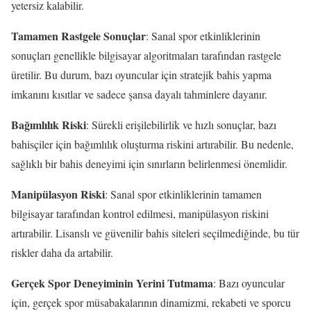
yetersiz kalabilir.
Tamamen Rastgele Sonuçlar
: Sanal spor etkinliklerinin
sonuçları genellikle bilgisayar algoritmaları tarafından rastgele
üretilir. Bu durum, bazı oyuncular için stratejik bahis yapma
imkanını kısıtlar ve sadece şansa dayalı tahminlere dayanır.
Bağımlılık Riski
: Sürekli erişilebilirlik ve hızlı sonuçlar, bazı
bahisçiler için bağımlılık oluşturma riskini artırabilir. Bu nedenle,
sağlıklı bir bahis deneyimi için sınırların belirlenmesi önemlidir.
Manipülasyon Riski
: Sanal spor etkinliklerinin tamamen
bilgisayar tarafından kontrol edilmesi, manipülasyon riskini
artırabilir. Lisanslı ve güvenilir bahis siteleri seçilmediğinde, bu tür
riskler daha da artabilir.
Gerçek Spor Deneyiminin Yerini Tutmama
: Bazı oyuncular
için, gerçek spor müsabakalarının dinamizmi, rekabeti ve sporcu