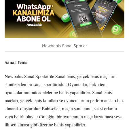
Newbahis Sanal Sporlar
Sanal Tenis
Newbahis Sanal Sporlar ile Sanal tenis, gerçek tenis maçlarını
simüle eden bir sanal spor türüdür. Oyuncular, farklı tenis
oyuncularının mücadelelerine bahis yapabilirler. Sanal tenis
maçları, gerçek tenis kuralları ve oyuncularının performansları baz
alınarak oluşturulur. Bahisçiler, maçın sonucunu, set skorlarını
veya belirli olaylar (örneğin, bir oyuncunun maçı kazanması veya
ilk seti alması gibi) üzerine bahis yapabilirler.