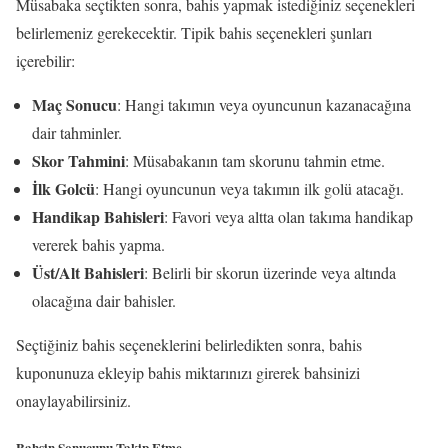
Müsabaka seçtikten sonra, bahis yapmak istediğiniz seçenekleri
belirlemeniz gerekecektir. Tipik bahis seçenekleri şunları
içerebilir:
Maç Sonucu
: Hangi takımın veya oyuncunun kazanacağına
dair tahminler.
Skor Tahmini
: Müsabakanın tam skorunu tahmin etme.
İlk Golcü
: Hangi oyuncunun veya takımın ilk golü atacağı.
Handikap Bahisleri
: Favori veya altta olan takıma handikap
vererek bahis yapma.
Üst/Alt Bahisleri
: Belirli bir skorun üzerinde veya altında
olacağına dair bahisler.
Seçtiğiniz bahis seçeneklerini belirledikten sonra, bahis
kuponunuza ekleyip bahis miktarınızı girerek bahsinizi
onaylayabilirsiniz.
Bahsin Sonucunu Takip Etme