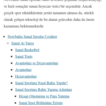
ve hızlı sonuçlar sunan heyecan verici bir seçenektir. Ancak
gerçek spor etkinliklerinin yerini tamamen almasa da, sürekli
olarak gelişen teknoloji ile bu alanın gelecekte daha da önem
kazanması beklenmektedir.
Newbahis Sanal Sporlar Çeşitleri
Sanal At Yarışı
Sanal Basketbol
Sanal Tenis
Avantajları ve Dezavantajları
Avantajları
Dezavantajları
Sanal Sporlara Nasıl Bahis Yapılır?
Sanal Sporlara Bahis Yapma Adımları
Hesap Oluşturma ve Para Yatırma
Sanal Spor Bölümüne Erişim