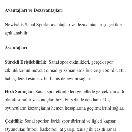
Avantajları ve Dezavantajları
Newbahis Sanal Sporlar avantajları ve dezavantajları şu şekilde
açıklanabilir:
Avantajları
Sürekli Erişilebilirlik
: Sanal spor etkinlikleri, gerçek spor
etkinliklerinin mevcut olmadığı zamanlarda bile erişilebilirdir. Bu,
bahisçilere kesintisiz bir bahis deneyimi sağlar.
Hızlı Sonuçlar
: Sanal spor etkinlikleri genellikle gerçek zamanlı
olarak sunulur ve sonuçları hızlı bir şekilde açıklanır. Bu,
oyuncuların kazançlarını hemen hesaplarına geçirmelerini sağlar.
Çeşitlilik
: Sanal sporlar, farklı spor türlerini ve ligleri kapsar.
Oyuncular, futbol, basketbol, at yarışı, tenis gibi çeşitli sanal