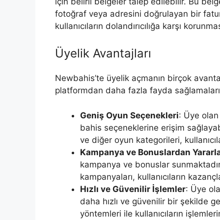
için belirli belgeler talep edilebilir. Bu bel
fotoğraf veya adresini doğrulayan bir fatu
kullanıcıların dolandırıcılığa karşı korunmas
Üyelik Avantajları
Newbahis’te üyelik açmanın birçok avantajı
platformdan daha fazla fayda sağlamaların
Geniş Oyun Seçenekleri
: Üye olan
bahis seçeneklerine erişim sağlayabil
ve diğer oyun kategorileri, kullanıcıl
Kampanya ve Bonuslardan Yarar
kampanya ve bonuslar sunmaktadır. 
kampanyaları, kullanıcıların kazançla
Hızlı ve Güvenilir İşlemler
: Üye ola
daha hızlı ve güvenilir bir şekilde g
yöntemleri ile kullanıcıların işlemler