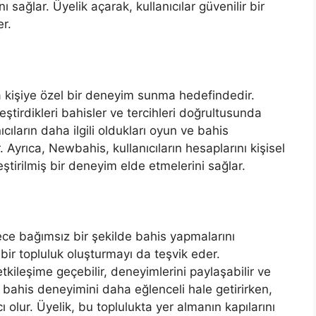
ı sağlar. Üyelik açarak, kullanıcılar güvenilir bir
r.
a kişiye özel bir deneyim sunma hedefindedir.
ştirdikleri bahisler ve tercihleri doğrultusunda
anıcıların daha ilgili oldukları oyun ve bahis
 Ayrıca, Newbahis, kullanıcıların hesaplarını kişisel
eştirilmiş bir deneyim elde etmelerini sağlar.
ce bağımsız bir şekilde bahis yapmalarını
ir topluluk oluşturmayı da teşvik eder.
etkileşime geçebilir, deneyimlerini paylaşabilir ve
im, bahis deneyimini daha eğlenceli hale getirirken,
ı olur. Üyelik, bu toplulukta yer almanın kapılarını