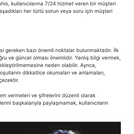
is, kullanıcılarına 7/24 hizmet veren bir müşteri
şadıkları her türlü sorun veya soru için müşteri
esi gereken bazı önemli noktalar bulunmaktadır. İlk
 doğru ve güncel olması önemlidir. Yanlış bilgi vermek,
kleştirilmemesine neden olabilir. Ayrıca,
m koşullarını dikkatlice okumaları ve anlamaları,
ecektir.
em vermeleri ve şifrelerini düzenli olarak
lerini başkalarıyla paylaşmamak, kullanıcıların