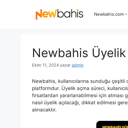
İçeriğe
atla
Newbahis.com – 
Newbahis Üyelik
Ekim 11, 2024
yazar
admin
Newbahis, kullanıcılarına sunduğu çeşitli 
platformdur. Üyelik açma süreci, kullanıc
fırsatlardan yararlanabilmesi için atması
nasıl üyelik açılacağı, dikkat edilmesi gere
alınacaktır.