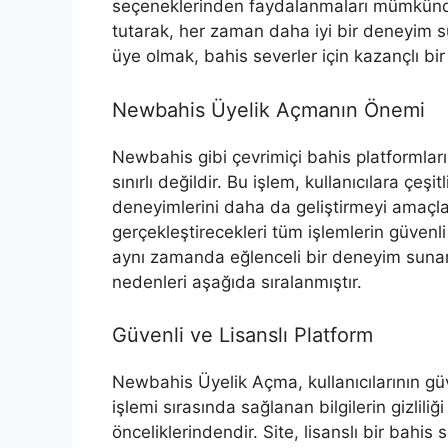
seçeneklerinden faydalanmaları mümkündü
tutarak, her zaman daha iyi bir deneyim
üye olmak, bahis severler için kazançlı bir
Newbahis Üyelik Açmanın Önemi
Newbahis gibi çevrimiçi bahis platformlar
sınırlı değildir. Bu işlem, kullanıcılara çeşi
deneyimlerini daha da geliştirmeyi amaçlar
gerçekleştirecekleri tüm işlemlerin güvenli
aynı zamanda eğlenceli bir deneyim sunar
nedenleri aşağıda sıralanmıştır.
Güvenli ve Lisanslı Platform
Newbahis Üyelik Açma, kullanıcılarının güv
işlemi sırasında sağlanan bilgilerin gizlili
önceliklerindendir. Site, lisanslı bir bahis s