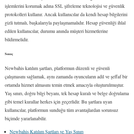
işlemlerini korumak adına SSL şifreleme teknolojisi ve güvenlik
protokolleri kullanır. Ancak kullanıcılar da kendi hesap bilgilerini
gizli tutmalı, başkalarıyla paylaşmamalıdır. Hesap güvenliği ihlal
edilen kullanıcılar, durumu anında müşteri hizmetlerine
bildirmelidir.
Sonuç
Newbahis katılım şartları, platformun düzenli ve güvenli
çalışmasını sağlamak, aynı zamanda oyuncuların adil ve şeffaf bir
ortamda hizmet almasını temin etmek amacıyla oluşturulmuştur.
Yaş sınırı, doğru bilgi beyanı, tek hesap kuralı ve belge doğrulama
gibi temel kurallar herkes için geçerlidir. Bu şartlara uyan
kullanıcılar, platformun sunduğu tüm avantajlardan sorunsuz
biçimde yararlanabilir.
Newbahis Katılım Şartları ve Yaş Sınırı