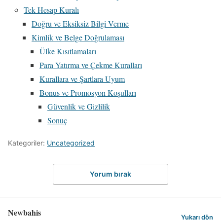
Tek Hesap Kuralı
Doğru ve Eksiksiz Bilgi Verme
Kimlik ve Belge Doğrulaması
Ülke Kısıtlamaları
Para Yatırma ve Çekme Kuralları
Kurallara ve Şartlara Uyum
Bonus ve Promosyon Koşulları
Güvenlik ve Gizlilik
Sonuç
Kategoriler:
Uncategorized
Yorum bırak
Newbahis
Yukarı dön