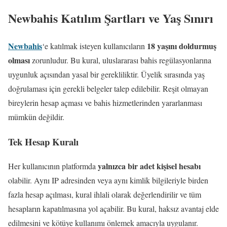
Newbahis Katılım Şartları ve Yaş Sınırı
Newbahis
18 yaşını doldurmuş
‘e katılmak isteyen kullanıcıların
olması
zorunludur. Bu kural, uluslararası bahis regülasyonlarına
uygunluk açısından yasal bir gerekliliktir. Üyelik sırasında yaş
doğrulaması için gerekli belgeler talep edilebilir. Reşit olmayan
bireylerin hesap açması ve bahis hizmetlerinden yararlanması
mümkün değildir.
Tek Hesap Kuralı
yalnızca bir adet kişisel hesabı
Her kullanıcının platformda
olabilir. Aynı IP adresinden veya aynı kimlik bilgileriyle birden
fazla hesap açılması, kural ihlali olarak değerlendirilir ve tüm
hesapların kapatılmasına yol açabilir. Bu kural, haksız avantaj elde
edilmesini ve kötüye kullanımı önlemek amacıyla uygulanır.