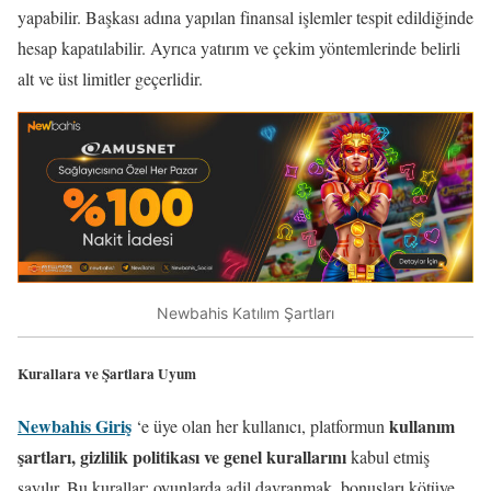
yapabilir. Başkası adına yapılan finansal işlemler tespit edildiğinde
hesap kapatılabilir. Ayrıca yatırım ve çekim yöntemlerinde belirli
alt ve üst limitler geçerlidir.
Newbahis Katılım Şartları
Kurallara ve Şartlara Uyum
Newbahis Giriş
kullanım
‘e üye olan her kullanıcı, platformun
şartları, gizlilik politikası ve genel kurallarını
kabul etmiş
sayılır. Bu kurallar; oyunlarda adil davranmak, bonusları kötüye