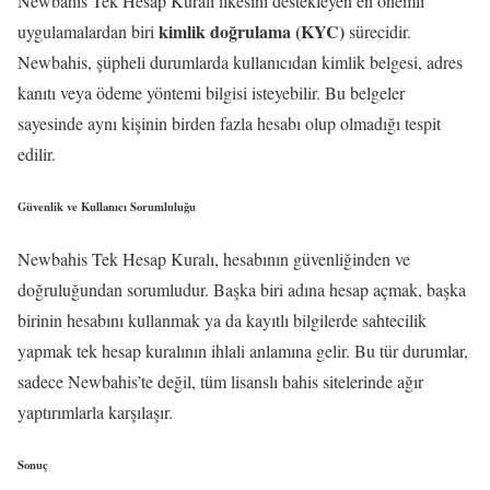
Newbahis Tek Hesap Kuralı ilkesini destekleyen en önemli
kimlik doğrulama (KYC)
uygulamalardan biri
sürecidir.
Newbahis, şüpheli durumlarda kullanıcıdan kimlik belgesi, adres
kanıtı veya ödeme yöntemi bilgisi isteyebilir. Bu belgeler
sayesinde aynı kişinin birden fazla hesabı olup olmadığı tespit
edilir.
Güvenlik ve Kullanıcı Sorumluluğu
Newbahis Tek Hesap Kuralı, hesabının güvenliğinden ve
doğruluğundan sorumludur. Başka biri adına hesap açmak, başka
birinin hesabını kullanmak ya da kayıtlı bilgilerde sahtecilik
yapmak tek hesap kuralının ihlali anlamına gelir. Bu tür durumlar,
sadece Newbahis’te değil, tüm lisanslı bahis sitelerinde ağır
yaptırımlarla karşılaşır.
Sonuç