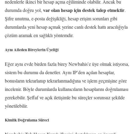
nedenlerle ikinci bir hesap açma eğiliminde olabilir. Ancak bu
var olan hesap için destek talep etmektir
durumda doğru yol,
.
Şifre unutma, e-posta değişikliği, hesap erişim sorunları gibi
durumlarda yeni hesap açmak yerine canlı destek hattı aracılığıyla
çözüm aramak en sağlıklı yöntemdir.
Aynı Aileden Bireylerin Üyeliği
Eğer aynı evde birden fazla birey Newbahis’e üye olmak istiyorsa,
sistem bu durumu da denetler. Aynı IP’den açılan hesaplar,
bonusların tekrarlanıp tekrarlanmadığına ve işlem geçmişine göre
incelenir. Böyle durumlarda kullanıcıların hesaplarını doğrulaması
gerekebilir. Şeffaf ve açık iletişimle bu süreçler sorunsuz şekilde
yönetilebilir.
Kimlik Doğrulama Süreci