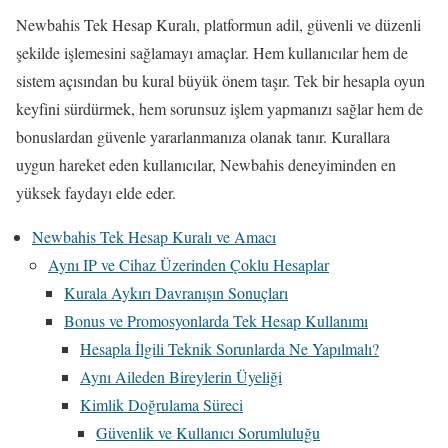
Newbahis Tek Hesap Kuralı, platformun adil, güvenli ve düzenli
şekilde işlemesini sağlamayı amaçlar. Hem kullanıcılar hem de
sistem açısından bu kural büyük önem taşır. Tek bir hesapla oyun
keyfini sürdürmek, hem sorunsuz işlem yapmanızı sağlar hem de
bonuslardan güvenle yararlanmanıza olanak tanır. Kurallara
uygun hareket eden kullanıcılar, Newbahis deneyiminden en
yüksek faydayı elde eder.
Newbahis Tek Hesap Kuralı ve Amacı
Aynı IP ve Cihaz Üzerinden Çoklu Hesaplar
Kurala Aykırı Davranışın Sonuçları
Bonus ve Promosyonlarda Tek Hesap Kullanımı
Hesapla İlgili Teknik Sorunlarda Ne Yapılmalı?
Aynı Aileden Bireylerin Üyeliği
Kimlik Doğrulama Süreci
Güvenlik ve Kullanıcı Sorumluluğu