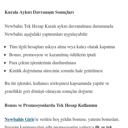
Kurala Aykırı Davranışın Sonuçları
Newbahis Tek Hesap Kuralı aykırı davranılması durumunda
Newbahis aşağıdaki yaptırımları uygulayabilir:
Tüm ilgili hesapları askıya alma veya kalıcı olarak kapatma
Bonus, promosyon ve kazanılmış ödüllerin iptali
Para çekim işlemlerinin durdurulması
Kimlik doğrulama sürecinin zorunlu hale getirilmesi
Bu tür işlemler, kullanıcı sözleşmesi kapsamında yapılır ve
genellikle geri dönüşü olmayan sonuçlar doğurur.
Bonus ve Promosyonlarda Tek Hesap Kullanımı
Newbahis Giriş
’te verilen hoş geldin bonusu, yatırım bonusları,
ilk ve tek
freespin kampanyaları gibi promosyonlar yalnızca